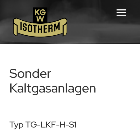
Zum
Inhalt
Tog
springen
Navi
Home
Konfiguratoren
Sonder
Kaltgasanlagen
Produkte
Downloads
Typ TG-LKF-H-S1
Karriere