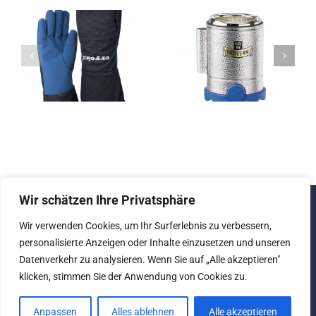
Dewargefäß
Dewargefäß
handschuhe
– mit
– mit
r
integriertem
Normgewind
Magnetrührwerk
Wir schätzen Ihre Privatsphäre
© Copyright 2012 - 2026 | All Rights Reserved |
Wir verwenden Cookies, um Ihr Surferlebnis zu verbessern,
Created by
lujo software
personalisierte Anzeigen oder Inhalte einzusetzen und unseren
Datenverkehr zu analysieren. Wenn Sie auf „Alle akzeptieren"
klicken, stimmen Sie der Anwendung von Cookies zu.
Impressum
|
Datenschutz
|
AGB
Anpassen
Alles ablehnen
Alle akzeptieren