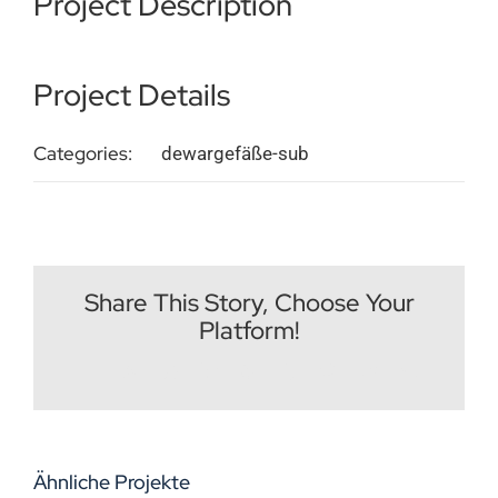
Project Description
Impressum
Project Details
Deutsch
Categories:
dewargefäße-sub
Share This Story, Choose Your
Platform!
Facebook
X
Reddit
LinkedIn
WhatsApp
Tumblr
Pinterest
Vk
E-
Mail
Ähnliche Projekte