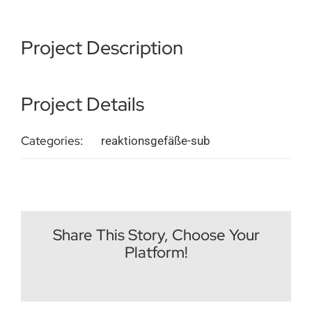
Impressum
Project Description
Deutsch
Project Details
Categories:
reaktionsgefäße-sub
Share This Story, Choose Your
Platform!
Facebook
X
Reddit
LinkedIn
WhatsApp
Tumblr
Pinterest
Vk
E-
Mail