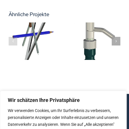
Ähnliche Projekte
efäß
Reaktionsgefäß
Reaktionsge
nsassistent
Bodenabläufe
Zubehör
Wir schätzen Ihre Privatsphäre
© Copyright 2012 - 2026 | All Rights Reserved |
Wir verwenden Cookies, um Ihr Surferlebnis zu verbessern,
Created by
lujo software
personalisierte Anzeigen oder Inhalte einzusetzen und unseren
Datenverkehr zu analysieren. Wenn Sie auf „Alle akzeptieren"