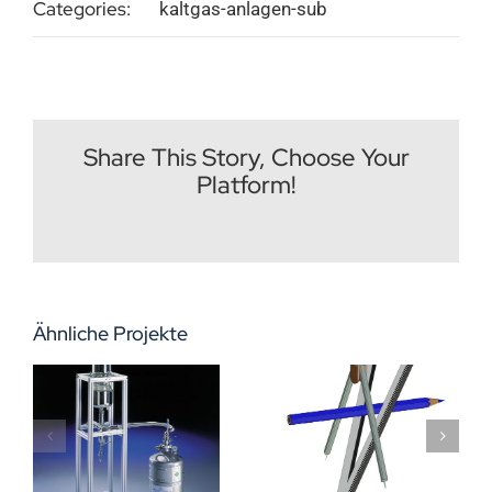
Categories:
kaltgas-anlagen-sub
Impressum
Deutsch
Share This Story, Choose Your
Platform!
Facebook
X
Reddit
LinkedIn
WhatsApp
Tumblr
Pinterest
Vk
E-
Mail
Ähnliche Projekte
Kaltgas-
Software
p
Anlagen
Kaltgas-Tool
Konfigurationsassistent