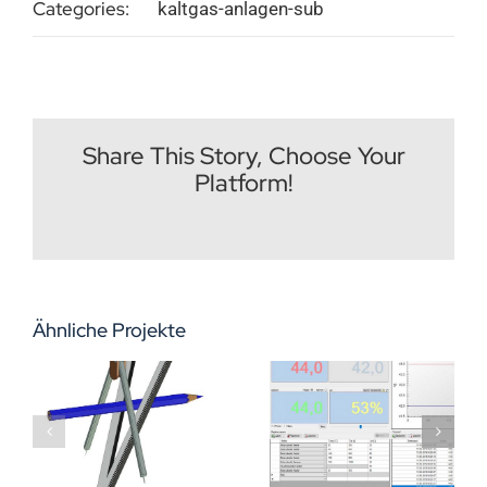
Categories:
kaltgas-anlagen-sub
Impressum
Deutsch
Share This Story, Choose Your
Platform!
Facebook
X
Reddit
LinkedIn
WhatsApp
Tumblr
Pinterest
Vk
E-
Mail
Ähnliche Projekte
Kaltgas-
Software
Anlagen
Kaltgas-Tool
Sicherheits-
nsassistent